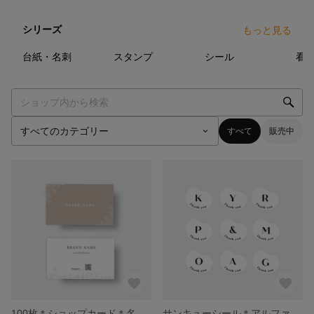
シリーズ
もっと見る
18
点
12
点
13
点
台紙・名刺
スタンプ
シール
看
すべて
販売中
100枚＊ショップカード＊名刺＊おしゃれ＊セミオーダー＊エレガント
サンキューシール＊アルファベット＊セミオーダー＊小さめサイズ