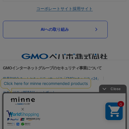
コーポレートサイト
採用サイト
AIへの取り組み
GMOインターネットグループのセキュリティ事業について
世界初総合ネットセキュリティサービス「GMOセキュリティ24」
パスワード漏洩診断
Webサイトリスク診断
セキュリティ相談AIチャットボット
実在証明・盗聴対策
サイバー攻撃対策（GMOサイバーセキュリティ byイエラエ）
サイバー攻撃対策（GMO Flatt Security）
なりすまし対策
セキュリティ事業の軌跡