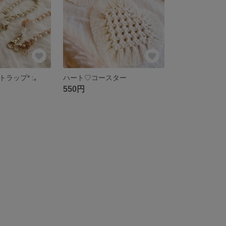
ラップ* :｡
ハート♡コースター
550円