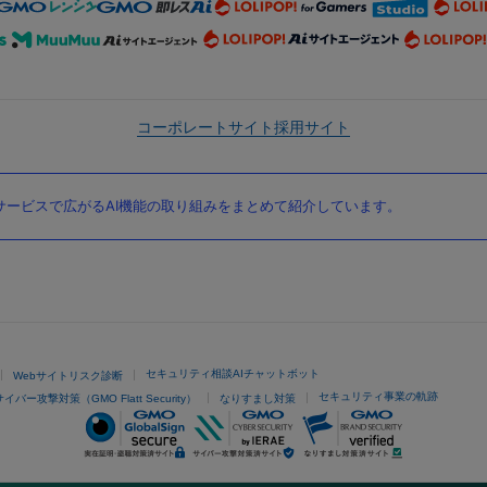
コーポレートサイト
採用サイト
ービスで広がるAI機能の取り組みをまとめて紹介しています。
セキュリティ相談AIチャットボット
Webサイトリスク診断
セキュリティ事業の軌跡
サイバー攻撃対策（GMO Flatt Security）
なりすまし対策