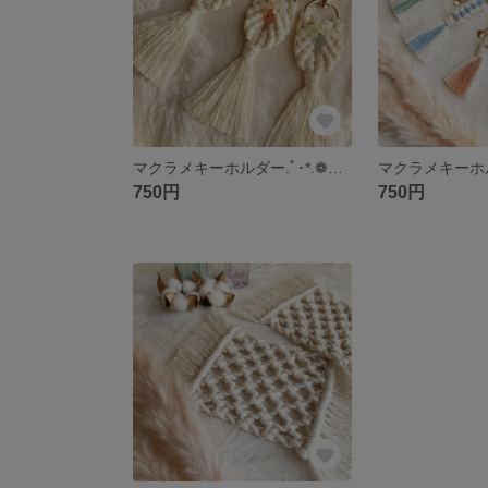
マクラメキーホルダー.ﾟ･*.❁。【シェルフラワー】
750円
750円