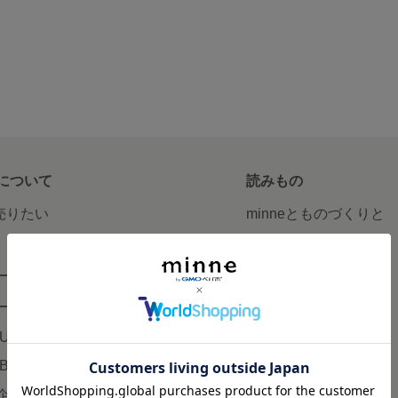
について
読みもの
で売りたい
minneとものづくりと
minne学習帖
ージ販売
ニュース
ード販売
minneの本
LUS
企業の方へ
AB
広告出稿について
企画・イベント