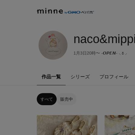
naco&mipp
1月3日20時〜 -𝙊𝙋𝙀𝙉- ⸜🌷︎⸝
作品一覧
シリーズ
プロフィール
すべて
販売中