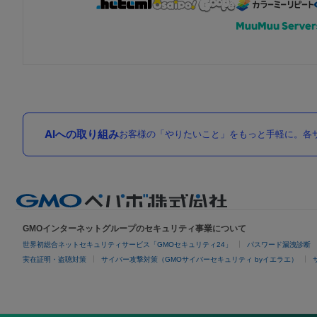
AIへの取り組み
お客様の「やりたいこと」をもっと手軽に。各サ
GMOインターネットグループのセキュリティ事業について
世界初総合ネットセキュリティサービス「GMOセキュリティ24」
パスワード漏洩診断
実在証明・盗聴対策
サイバー攻撃対策（GMOサイバーセキュリティ byイエラエ）