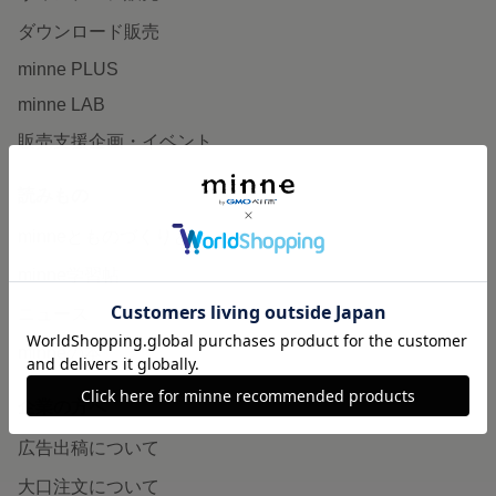
ダウンロード販売
minne PLUS
minne LAB
販売支援企画・イベント
読みもの
minneとものづくりと
minne学習帖
ニュース
minneの本
企業の方へ
広告出稿について
大口注文について