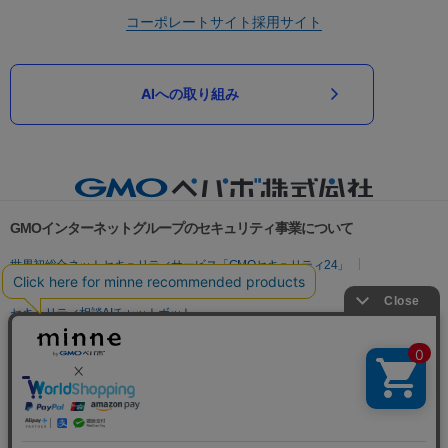
コーポレートサイト
採用サイト
AIへの取り組み
GMOインターネットグループのセキュリティ事業について
世界初総合ネットセキュリティサービス「GMOセキュリティ24」
パスワード漏洩診断
Webサイトリスク診断
セキュリティ相談AIチャットボット
実在証明・盗聴対策
サイバー攻撃対策（GMOサイバーセキュリティ byイエラエ）
サイバー攻撃対策（GMO Flatt Security）
なりすまし対策
セキュリティ事業の軌跡