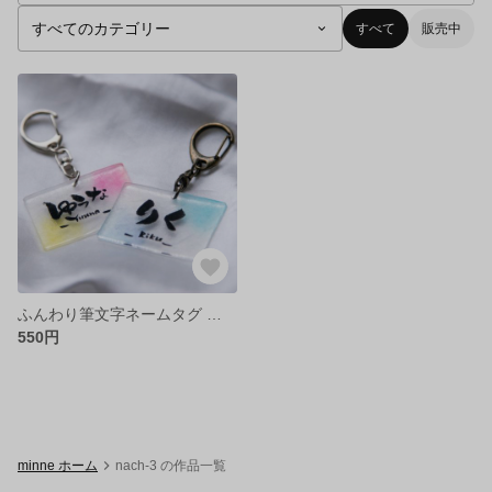
すべて
販売中
ふんわり筆文字ネームタグ 𓂃◌𓈒𓐍
550円
minne ホーム
nach-3 の作品一覧