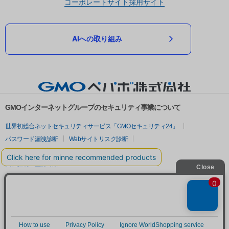
コーポレートサイト
採用サイト
AIへの取り組み
GMOインターネットグループのセキュリティ事業について
世界初総合ネットセキュリティサービス「GMOセキュリティ24」
パスワード漏洩診断
Webサイトリスク診断
セキュリティ相談AIチャットボット
実在証明・盗聴対策
サイバー攻撃対策（GMOサイバーセキュリティ byイエラエ）
サイバー攻撃対策（GMO Flatt Security）
なりすまし対策
セキュリティ事業の軌跡