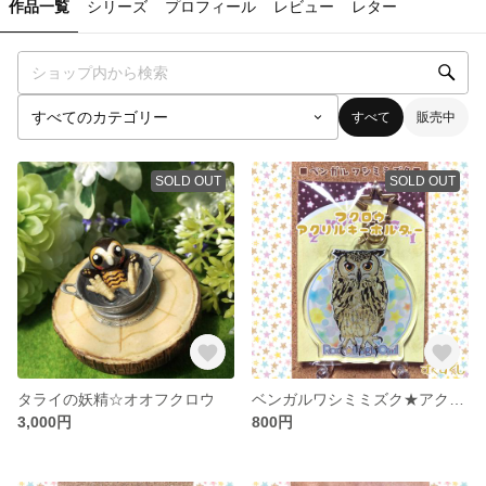
作品一覧
シリーズ
プロフィール
レビュー
レター
すべて
販売中
SOLD OUT
SOLD OUT
タライの妖精☆オオフクロウ
ベンガルワシミミズク★アクリルキーホルダー
3,000円
800円