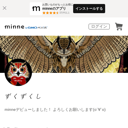
お買いものがもっとお得に
minneのアプリ
インストールする
3
万件以上
ログイン
ずくずくし
minneデビューしました！ よろしくお願いします(о´∀`о)