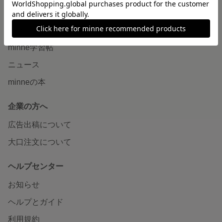
読みもの
minneとものづくりと
minne学習帖
ニュース
minneの本
企業の方へ
広告出稿について
大口注文について
ヘルプセンター
お知らせ
ヘルプとガイド
利用規約