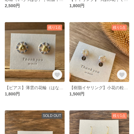
2,500円
1,800円
残り1点
残り1点
【ピアス】薄雲の花輪（はなわ）｜丸花レリーフ くすみブルー×金彩 小ぶりクラシカル
【樹脂イヤリング】小花の粒イヤリング｜淡色ベージュとゴールド｜上品ナチュラル
1,800円
1,500円
SOLD OUT
残り1点