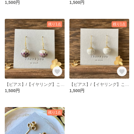
1,500円
1,500円
残り1点
残り1点
【ピアス】/【イヤリング】こにわの実 紫景｜白×紫 ころん 丸い実 金彩｜ナチュラル 大人可愛い
【ピアス】/【イヤリング】こにわの実 白庭｜白い実 ころんと丸い｜ナチュラル 可愛いアクセサリー
1,500円
1,500円
残り1点