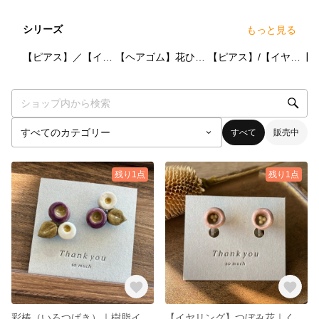
シリーズ
もっと見る
5
点
0
点
0
点
【ピアス】／【イヤリング】こにわの実
【ヘアゴム】花ひとつ
【ピアス】/【イヤリング】庭の輪
すべて
販売中
残り1点
残り1点
彩椿（いろつばき）｜樹脂イヤリング 夏祭り・浴衣に映える和風アクセサリー
【イヤリング】つぼみ花｜くぼみ咲き 小花モチーフ くすみピンク×金の実 ナチュラル大人 マット