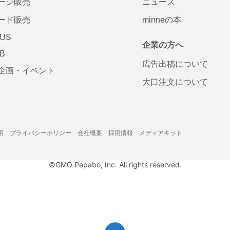
ージ販売
ニュース
ード販売
minneの本
LUS
企業の方へ
AB
広告出稿について
企画・イベント
大口注文について
用
プライバシーポリシー
会社概要
採用情報
メディアキット
©GMO Pepabo, Inc. All rights reserved.