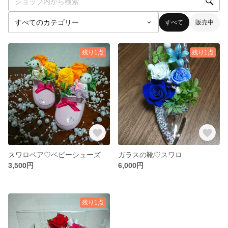
すべて
販売中
残り1点
残り1点
スワロベア♡ベビーシューズ
ガラスの靴♡スワロ
3,500円
6,000円
残り1点