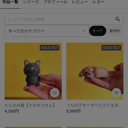
作品一覧
シリーズ
プロフィール
レビュー
レター
すべて
販売中
SOLD OUT
SOLD OUT
たたされ猫【クロネコさん】
うちの子オーダーとけてる犬【RENくん】
4,100円
5,500円