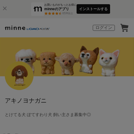
お買いものがもっとお得に
minneのアプリ
インストールする
3
万件以上
ログイン
アキノヨナガニ
とけてる犬 ぽてすわり犬 飼い主さま募集中◎