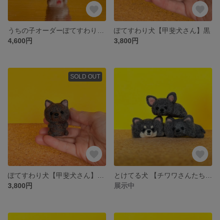
うちの子オーダーぽてすわり犬【chicoくん】
ぽてすわり犬【甲斐犬さん】黒
4,600円
3,800円
SOLD OUT
ぽてすわり犬【甲斐犬さん】虎毛
とけてる犬 【チワワさんたち ① ② ③】
3,800円
展示中