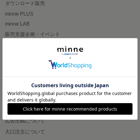
ダウンロード販売
minne PLUS
minne LAB
販売支援企画・イベント
読みもの
minneとものづくりと
minne学習帖
ニュース
minneの本
企業の方へ
広告出稿について
大口注文について