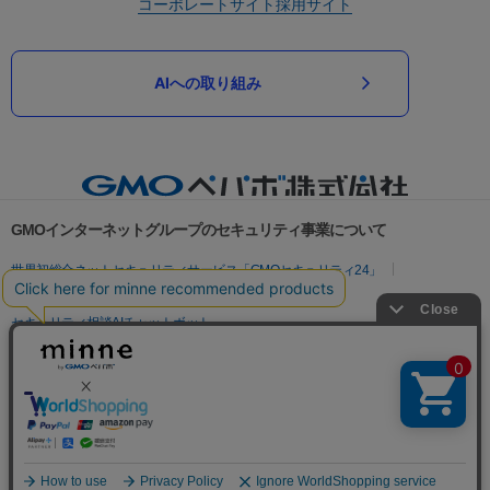
コーポレートサイト
採用サイト
AIへの取り組み
GMOインターネットグループのセキュリティ事業について
世界初総合ネットセキュリティサービス「GMOセキュリティ24」
パスワード漏洩診断
Webサイトリスク診断
セキュリティ相談AIチャットボット
実在証明・盗聴対策
サイバー攻撃対策（GMOサイバーセキュリティ byイエラエ）
サイバー攻撃対策（GMO Flatt Security）
なりすまし対策
セキュリティ事業の軌跡