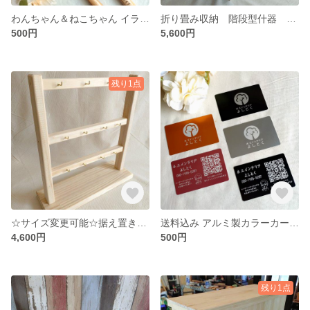
わんちゃん＆ねこちゃん イラスト入り木製スプーン ☆名前やメッセージ入れも可能☆
折り畳み収納 階段型什器 〜イベントやマルシェ、ご自宅の雑貨などに〜
500円
5,600円
残り1点
☆サイズ変更可能☆据え置き型 アクセサリースタンド ディスプレイ
送料込み アルミ製カラーカード 席札 メニュー表☆フードコートの席札などアイデア次第で☆
4,600円
500円
残り1点