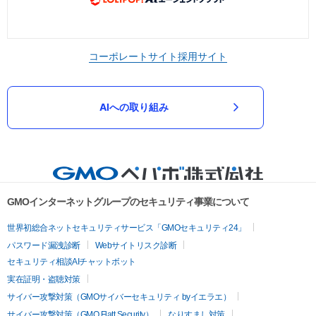
コーポレートサイト
採用サイト
AIへの取り組み
GMOインターネットグループのセキュリティ事業について
世界初総合ネットセキュリティサービス「GMOセキュリティ24」
パスワード漏洩診断
Webサイトリスク診断
セキュリティ相談AIチャットボット
実在証明・盗聴対策
サイバー攻撃対策（GMOサイバーセキュリティ byイエラエ）
サイバー攻撃対策（GMO Flatt Security）
なりすまし対策