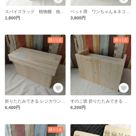
スパイスラック 植物棚 他色有り☆調味料や玄関やリビングで小物置としても☆
ペット用 ワンちゃん＆ネコちゃん ごはん＆お水台☆高さやボウルの口数変更可能☆
1,800円
3,800円
残り1点
残り1点
折りたたみできる レジカウンター 天板のみ☆オーダーお見積りページ☆
すのこ状 折りたたみできる レジカウンター 収納棚付☆オーダーお見積りページ☆
6,400円
6,200円
残り1点