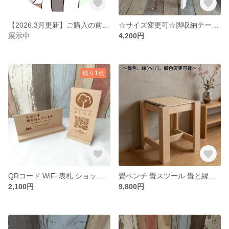
【2026.3月更新】ご購入の前に…
☆サイズ変更可☆脚収納テーブル アウトドアや鉢置きとしても
展示中
4,200円
残り1点
QRコード WiFi 表札 ショップスタンド☆お会計時やWiFi接続のご案内など☆
畳ベンチ 畳スツール 畳と縁の変更も可☆サイズ変更も可能で長椅子にも☆
2,100円
9,800円