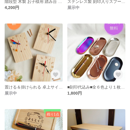
階段型 木製 お子様用 踏み台 ☆キッチン・洗面所・トイレなどに☆
ステンレス製 刻印入りスプーン＆フォーク☆文字・記念日・ロゴなど刻印いたします☆
4,200円
展示中
置ける＆掛けられる 卓上サイズ時計☆メッセージや記念日ロゴなど刻印いたします☆
■刻印代込み■全６色より１枚 ステンレス 名入れキャッシュトレー☆お店のコイントレーとして華やかに☆
展示中
1,800円
残り1点