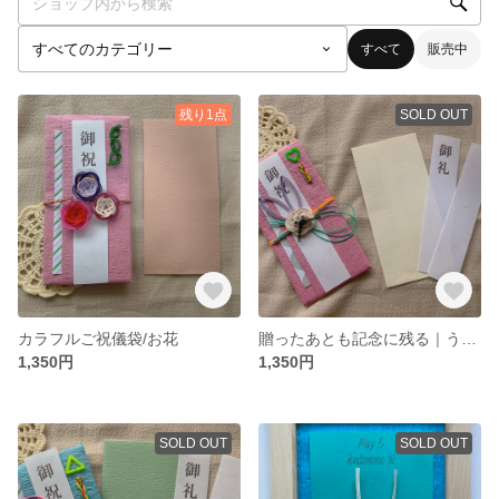
すべて
販売中
残り1点
SOLD OUT
カラフルご祝儀袋/お花
贈ったあとも記念に残る｜うさぎのカラフル水引のご祝儀袋
1,350円
1,350円
SOLD OUT
SOLD OUT