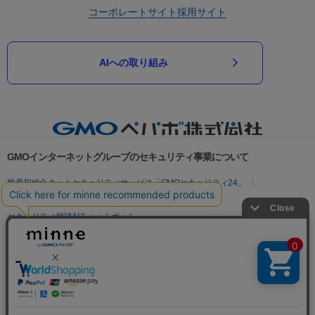
コーポレートサイト
採用サイト
AIへの取り組み
GMOインターネットグループのセキュリティ事業について
世界初総合ネットセキュリティサービス「GMOセキュリティ24」
パスワード漏洩診断
Webサイトリスク診断
セキュリティ相談AIチャットボット
実在証明・盗聴対策
サイバー攻撃対策（GMOサイバーセキュリティ byイエラエ）
サイバー攻撃対策（GMO Flatt Security）
なりすまし対策
セキュリティ事業の軌跡