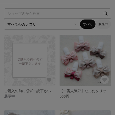
すべて
販売中
ご購入の前に必ず一読下さいませ
【一番人気♡】なふだクリップmini なふだちゃん
展示中
500円