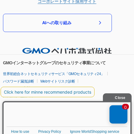
コーポレートサイト
採用サイト
AIへの取り組み
GMOインターネットグループのセキュリティ事業について
世界初総合ネットセキュリティサービス「GMOセキュリティ24」
パスワード漏洩診断
Webサイトリスク診断
セキュリティ相談AIチャットボット
実在証明・盗聴対策
サイバー攻撃対策（GMOサイバーセキュリティ byイエラエ）
サイバー攻撃対策（GMO Flatt Security）
なりすまし対策
セキュリティ事業の軌跡