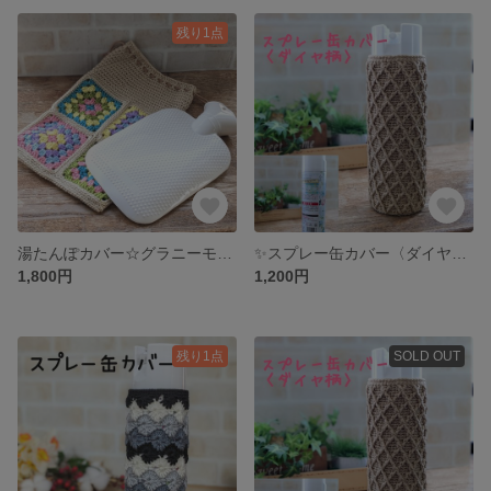
残り1点
湯たんぽカバー☆グラニーモチーフ
✨スプレー缶カバー〈ダイヤ柄〉✨
1,800円
1,200円
残り1点
SOLD OUT