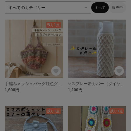
すべて
販売中
残り1点
手編みメッシュバッグ虹色グラデーション
✨スプレー缶カバー〈ダイヤ柄〉✨コットン
1,600円
1,200円
残り1点
残り1点