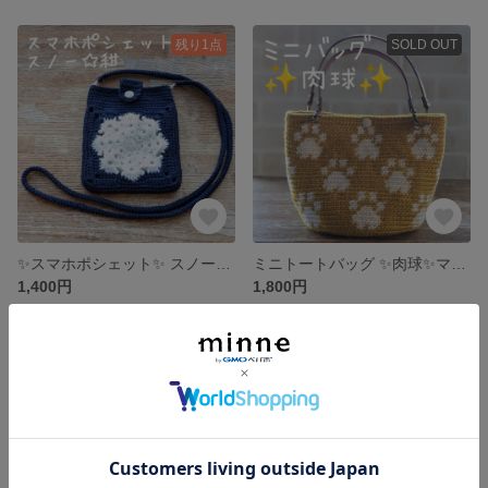
残り1点
SOLD OUT
✨スマホポシェット✨ スノー☆濃紺
ミニトートバッグ ✨肉球✨マスタード
1,400円
1,800円
SOLD OUT
残り1点