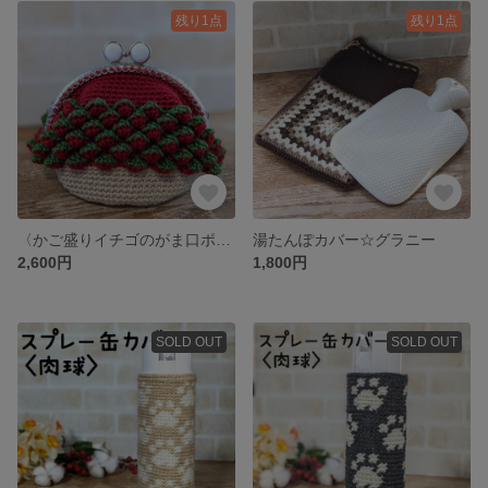
残り1点
残り1点
〈かご盛りイチゴのがま口ポーチ リネン 赤〉
湯たんぽカバー☆グラニー
2,600円
1,800円
SOLD OUT
SOLD OUT