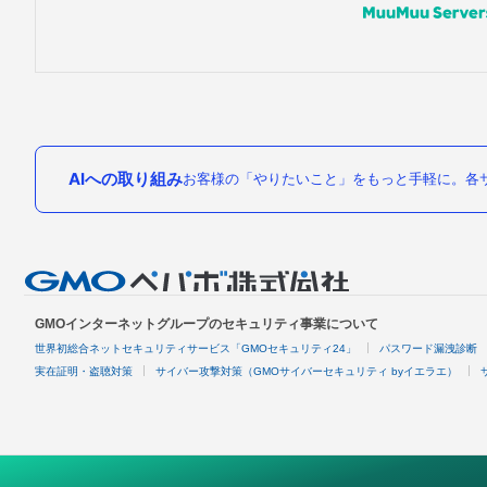
AIへの取り組み
お客様の「やりたいこと」をもっと手軽に。各サ
GMOインターネットグループのセキュリティ事業について
世界初総合ネットセキュリティサービス「GMOセキュリティ24」
パスワード漏洩診断
実在証明・盗聴対策
サイバー攻撃対策（GMOサイバーセキュリティ byイエラエ）