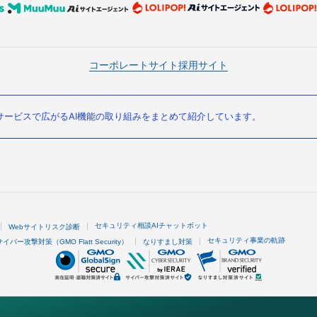
コーポレートサイト
採用サイト
ービスで広がるAI機能の取り組みをまとめて紹介しています。
セキュリティ相談AIチャットボット
Webサイトリスク診断
セキュリティ事業の軌跡
サイバー攻撃対策（GMO Flatt Security）
なりすまし対策