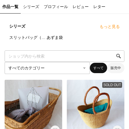
作品一覧
シリーズ
プロフィール
レビュー
レター
シリーズ
もっと見る
8
点
10
点
スリットバッグ（旧名：かぶせ布にもなるあずま袋）
あずま袋
すべて
販売中
SOLD OUT