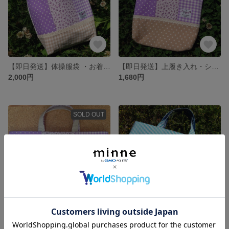
【即日発送】体操服袋 ・お着替えバッグにぴったりサイズの手提げ袋（紫）
【即日発送】上履き入れ・シューズケース（紫）
2,000円
1,680円
SOLD OUT
レッスンバッグ・図書袋 ラベンダー色（紫）
レッスンバッグ✩星空の音符たち✩
2,300円
展示中