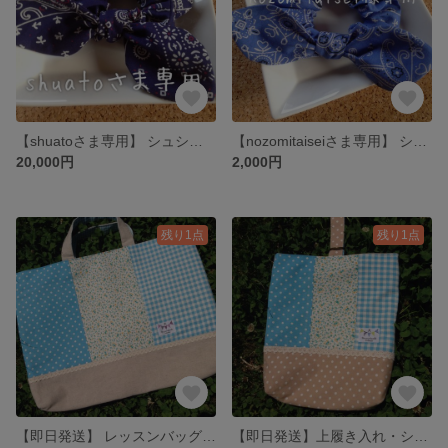
【shuatoさま専用】 シュシュ☆バンダナ柄・大きめリボン付き☆【ネイビー】
【nozomitaiseiさま専用】 シュシュ☆バンダナ柄・大きめリボン付き☆【青】
20,000円
2,000円
残り1点
残り1点
【即日発送】 レッスンバッグ・図書袋 （ブルー）
【即日発送】上履き入れ・シューズケース（ブルー）