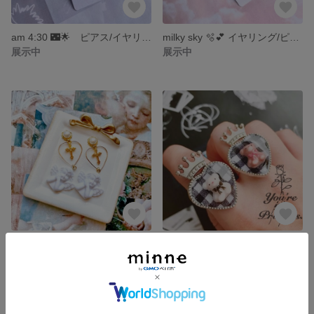
am 4:30 🌃🌟 ピアス/イヤリング
milky sky 🫧💕 イヤリング/ピアス
展示中
展示中
キューピッドの願い👼🏻ピアス/イヤリング
♔ギンガムチェック×くまさん🐻♕リング
展示中
展示中