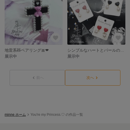
地雷系🧸ベアリング🎀❤︎
シンプルなハートとパールのピアス/イヤリング
展示中
展示中
前へ
次へ
minne ホーム
You're my Princess.♡ の作品一覧