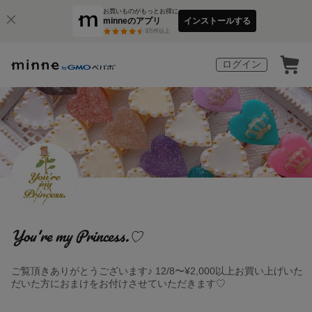
お買いものがもっとお得に
minneのアプリ
インストールする
3
万件以上
ログイン
You're my Princess.♡
ご覧頂きありがとうございます♪ 12/8〜¥2,000以上お買い上げいた
だいた方におまけをお付けさせていただきます♡