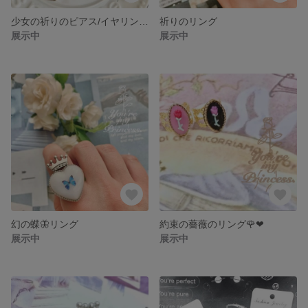
少女の祈りのピアス/イヤリング サテンりぼんver.❤︎silver
祈りのリング
展示中
展示中
幻の蝶🦋リング
約束の薔薇のリング🌹❤︎
展示中
展示中