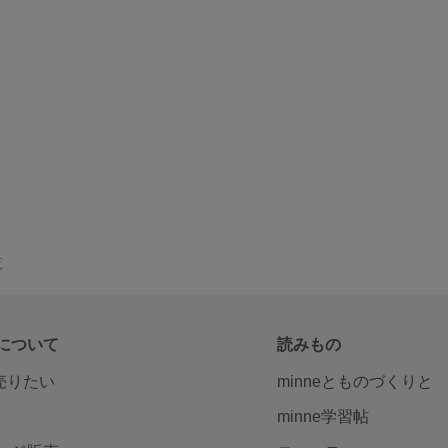
覧
について
読みもの
で売りたい
minneとものづくりと
minne学習帖