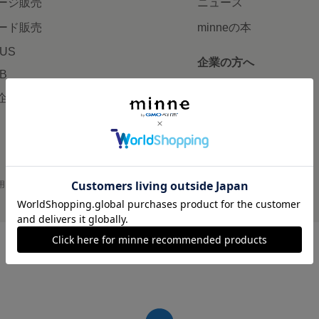
ージ販売
ニュース
ード販売
minneの本
LUS
企業の方へ
AB
広告出稿について
企画・イベント
大口注文について
用
プライバシーポリシー
会社概要
採用情報
メディアキット
©GMO Pepabo, Inc. All rights reserved.