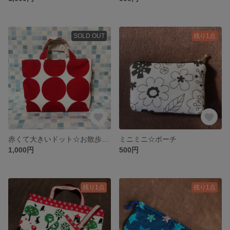
SOLD OUT
残り1点
赤くて大きいドット☆お散歩トート
ミニミニ☆ポーチ
1,000円
500円
残り1点
残り1点