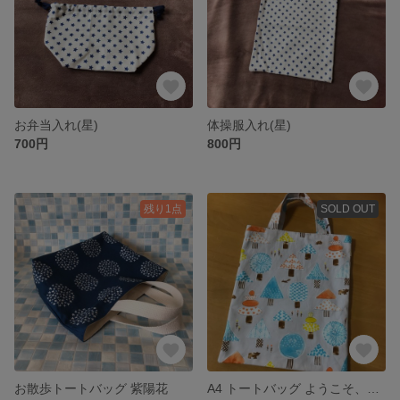
お弁当入れ(星)
体操服入れ(星)
700円
800円
残り1点
SOLD OUT
お散歩トートバッグ 紫陽花
A4 トートバッグ ようこそ、楽しい森の世界へ！