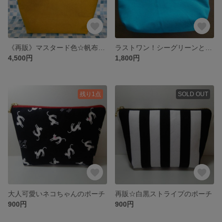
《再販》マスタード色☆帆布トートバッグ
ラストワン！シーグリーンとストライプのリバーシトート
4,500円
1,800円
残り1点
SOLD OUT
大人可愛いネコちゃんのポーチ
再販☆白黒ストライプのポーチ
900円
900円