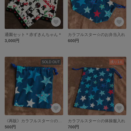
通園セット＊赤ずきんちゃん＊
カラフルスター☆のお弁当入れ
3,000円
600円
SOLD OUT
残り1点
《再販》カラフルスター☆のコップ入れ
カラフルスター☆の体操服入れ
500円
700円