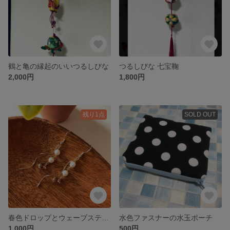
鶴と亀の縁起のいいつるしびな
つるしびな 七宝鞠
2,000円
1,800円
残り1点
SOLD OUT
春色ドロップとウェーブスティックのピアス
水色ファスナーの水玉ポーチ
1,000円
500円