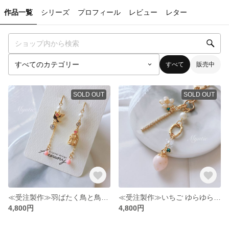
作品一覧
シリーズ
プロフィール
レビュー
レター
すべて
販売中
SOLD OUT
SOLD OUT
≪受注製作≫羽ばたく鳥と鳥かごのピアス（オプションでイヤリングに変更可）
≪受注製作≫いちご ゆらゆらキーホルダー strawberry＆flower／ライトピンク
4,800円
4,800円