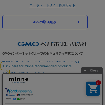
コーポレートサイト
採用サイト
AIへの取り組み
GMOインターネットグループのセキュリティ事業について
世界初総合ネットセキュリティサービス「GMOセキュリティ24」
パスワード漏洩診断
Webサイトリスク診断
セキュリティ相談AIチャットボット
実在証明・盗聴対策
サイバー攻撃対策（GMOサイバーセキュリティ byイエラエ）
サイバー攻撃対策（GMO Flatt Security）
なりすまし対策
セキュリティ事業の軌跡