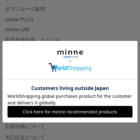
ダウンロード販売
minne PLUS
minne LAB
販売支援企画・イベント
読みもの
minneとものづくりと
minne学習帖
ニュース
minneの本
企業の方へ
広告出稿について
大口注文について