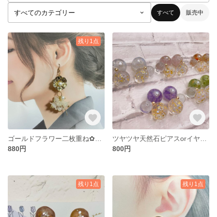
すべて
販売中
残り1点
ゴールドフラワー二枚重ね✿大人可愛い すずらんビーズピアス
ツヤツヤ天然石ピアスorイヤリング
880円
800円
残り1点
残り1点