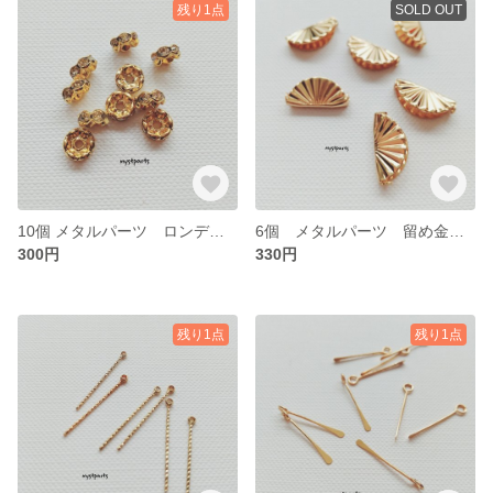
残り1点
SOLD OUT
10個 メタルパーツ ロンデル スペーサー 【cp0283】
6個 メタルパーツ 留め金具 ワニ口 貝殻 【cp0282】
300円
330円
残り1点
残り1点