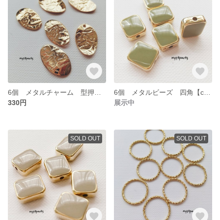
6個 メタルチャーム 型押しデザイン【cp0273】
6個 メタルビーズ 四角【cp0272gr】
330円
展示中
SOLD OUT
SOLD OUT