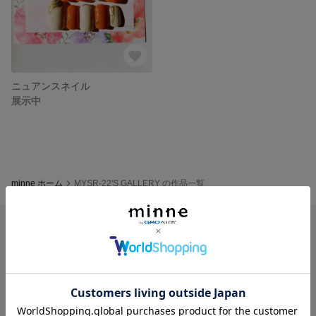
ニュアンスネイル
展示中
minne ホーム
MYSR-22'S GALLERY の作品一覧
minneを知る
minneについて
minneで買いたい
作品をさがす