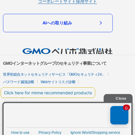
コーポレートサイト
採用サイト
AIへの取り組み
GMOインターネットグループのセキュリティ事業について
世界初総合ネットセキュリティサービス「GMOセキュリティ24」
パスワード漏洩診断
Webサイトリスク診断
セキュリティ相談AIチャットボット
実在証明・盗聴対策
サイバー攻撃対策（GMOサイバーセキュリティ byイエラエ）
サイバー攻撃対策（GMO Flatt Security）
なりすまし対策
セキュリティ事業の軌跡