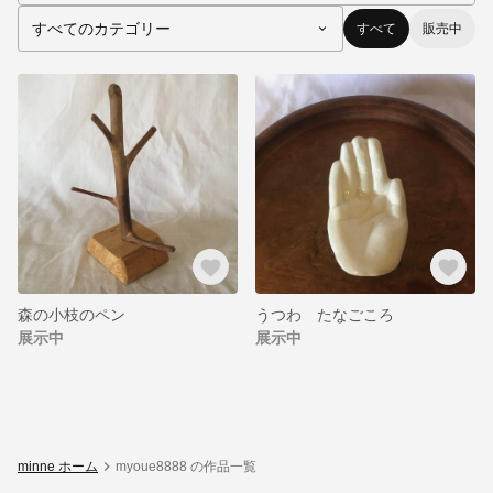
すべて
販売中
森の小枝のペン
うつわ たなごころ
展示中
展示中
minne ホーム
myoue8888 の作品一覧