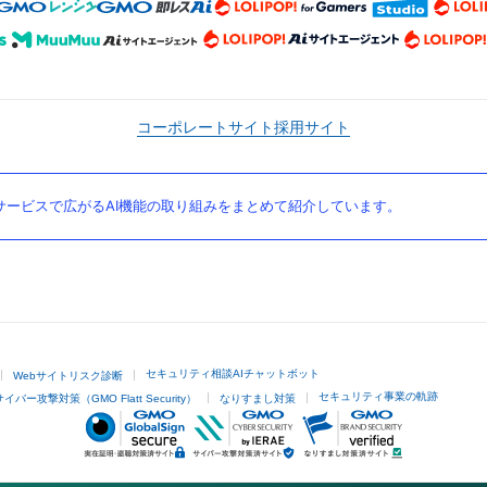
コーポレートサイト
採用サイト
ービスで広がるAI機能の取り組みをまとめて紹介しています。
セキュリティ相談AIチャットボット
Webサイトリスク診断
セキュリティ事業の軌跡
サイバー攻撃対策（GMO Flatt Security）
なりすまし対策