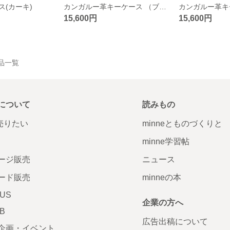
(カーキ)
カンガルー革キーケース （ブラック）
15,600円
15,600円
の作品一覧
について
読みもの
で売りたい
minneとものづくりと
minne学習帖
ージ販売
ニュース
ード販売
minneの本
LUS
企業の方へ
AB
広告出稿について
企画・イベント