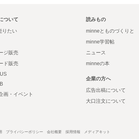
について
読みもの
で売りたい
minneとものづくりと
minne学習帖
ージ販売
ニュース
ード販売
minneの本
LUS
企業の方へ
AB
広告出稿について
企画・イベント
大口注文について
用
プライバシーポリシー
会社概要
採用情報
メディアキット