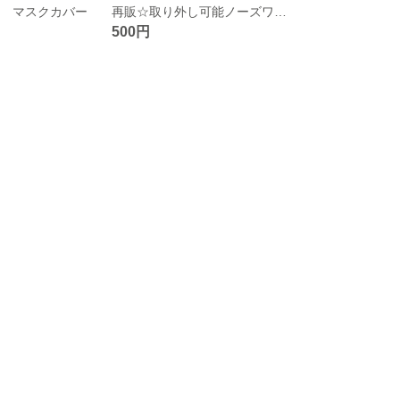
点 マスクカバー
再販☆取り外し可能ノーズワイヤー ネコの接触冷感2way マスクカバー
500円