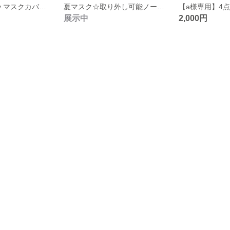
バラ刺繍の2way マスクカバー 取り外し可能ノーズワイヤー
夏マスク☆取り外し可能ノーズワイヤー ☆レースの2way マスクカバー ピンク ひんやりマスク フィルターポケット 接触冷感
【a様専用】4
展示中
2,000円