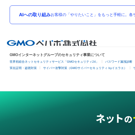
AIへの取り組み
お客様の「やりたいこと」をもっと手軽に。各サ
GMOインターネットグループのセキュリティ事業について
世界初総合ネットセキュリティサービス「GMOセキュリティ24」
パスワード漏洩診断
実在証明・盗聴対策
サイバー攻撃対策（GMOサイバーセキュリティ byイエラエ）