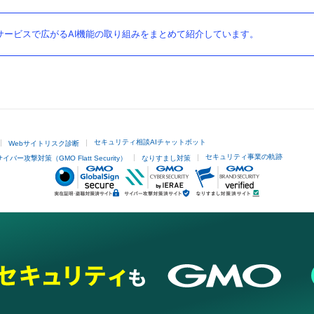
ービスで広がるAI機能の取り組みをまとめて紹介しています。
セキュリティ相談AIチャットボット
Webサイトリスク診断
セキュリティ事業の軌跡
サイバー攻撃対策（GMO Flatt Security）
なりすまし対策