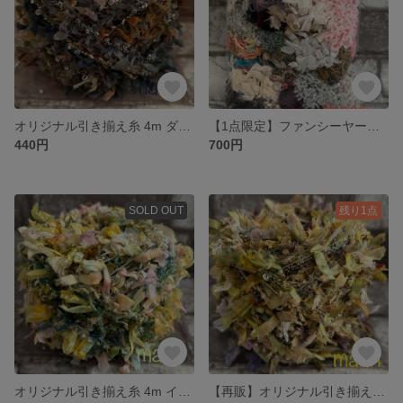
オリジナル引き揃え糸 4m ダークカラー/手染めシリーズ 713
【1点限定】ファンシーヤーン/素材糸 半端糸の詰め合わせ 50g
440円
700円
SOLD OUT
残り1点
オリジナル引き揃え糸 4m イエローグリーン/手染めシリーズ 712
【再販】オリジナル引き揃え糸 4m オーカーグリーン/手染めシリーズ 711