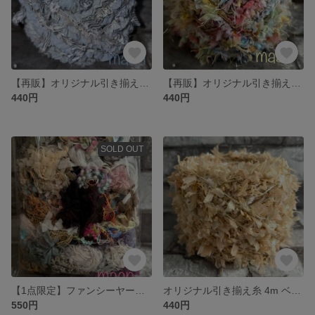
【再販】オリジナル引き揃え糸 4m くすみブルーのフリル/手染めシリーズ 705
【再販】オリジナル引き揃え糸 4m くすみパステル/手染めシリーズ 704
440円
440円
SOLD OUT
【1点限定】ファンシーヤーン/素材糸 半端糸の詰め合わせ 35g
オリジナル引き揃え糸 4m ベージュ/手染めシリーズ 703
550円
440円