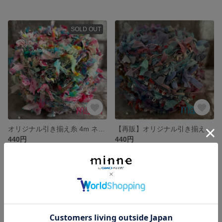
SOLD OUT
オリジナル引き揃え糸 4m ネオンカラーのカラフルまだら染め/手染めシリーズ 702
【再販】オリジナル引き揃え糸 【3m】 パープル/ターコイズ 701
440円
440円
SOLD OUT
SOLD OUT