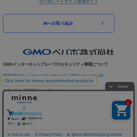
コーポレートサイト
採用サイト
AIへの取り組み
GMOインターネットグループのセキュリティ事業について
世界初総合ネットセキュリティサービス「GMOセキュリティ24」
パスワード漏洩診断
Webサイトリスク診断
セキュリティ相談AIチャットボット
実在証明・盗聴対策
サイバー攻撃対策（GMOサイバーセキュリティ byイエラエ）
サイバー攻撃対策（GMO Flatt Security）
なりすまし対策
セキュリティ事業の軌跡