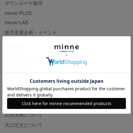
ダウンロード販売
minne PLUS
minne LAB
販売支援企画・イベント
読みもの
minneとものづくりと
minne学習帖
ニュース
minneの本
企業の方へ
広告出稿について
大口注文について