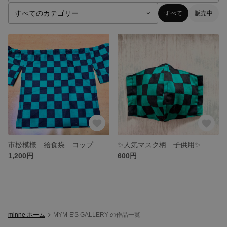
すべて
販売中
市松模様 給食袋 コップ 歯ブラシ 送料無料
✨人気マスク柄 子供用✨
1,200円
600円
minne ホーム
MYM-E'S GALLERY の作品一覧