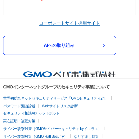
コーポレートサイト
採用サイト
AIへの取り組み
GMOインターネットグループのセキュリティ事業について
世界初総合ネットセキュリティサービス「GMOセキュリティ24」
パスワード漏洩診断
Webサイトリスク診断
セキュリティ相談AIチャットボット
実在証明・盗聴対策
サイバー攻撃対策（GMOサイバーセキュリティ byイエラエ）
サイバー攻撃対策（GMO Flatt Security）
なりすまし対策