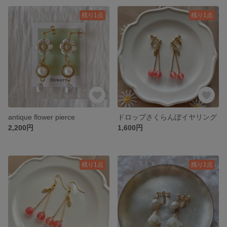
残り1点
残り1点
antique flower pierce
ドロップさくらんぼイヤリング
2,200円
1,600円
残り1点
残り1点