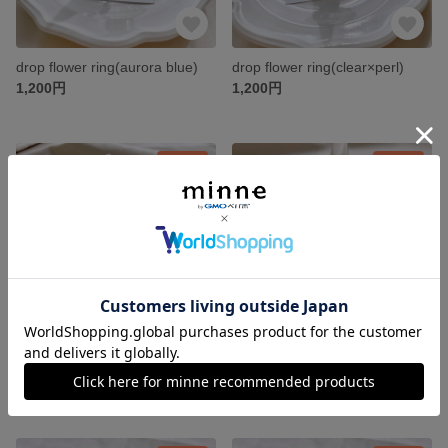
drop flower ring(aurora blue)
drop flower ring(clear×perl)
1,200円
1,200円
残り1点
残り1点
drop flower ring(yellow)
drop flower ring(pink)
1,200円
1,200円