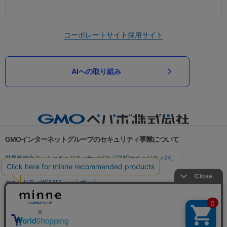
コーポレートサイト
採用サイト
AIへの取り組み
GMOインターネットグループのセキュリティ事業について
世界初総合ネットセキュリティサービス「GMOセキュリティ24」
パスワード漏洩診断
Webサイトリスク診断
セキュリティ相談AIチャットボット
実在証明・盗聴対策
サイバー攻撃対策（GMOサイバーセキュリティ byイエラエ）
サイバー攻撃対策（GMO Flatt Security）
なりすまし対策