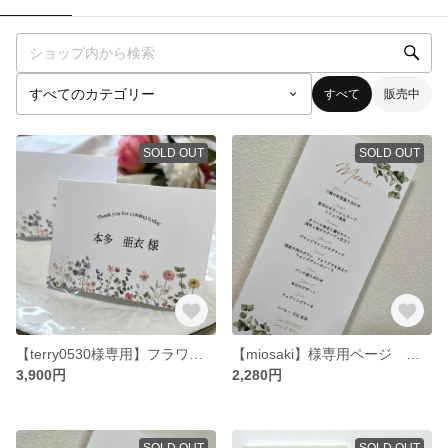
すべて
販売中
SOLD OUT
SOLD OUT
【terry0530様専用】フラワー柄 ウェディング 席札
【miosaki】様専用ページ リーフ柄 席札 メニュー表
3,900円
2,280円
SOLD OUT
SOLD OUT