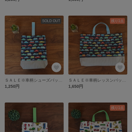
SOLD OUT
残り1点
ＳＡＬＥ※車柄シューズバッグ／上履き入れ／上靴袋
ＳＡＬＥ※車柄レッスンバッグ／手提げ袋／絵本袋
1,250円
1,650円
残り1点