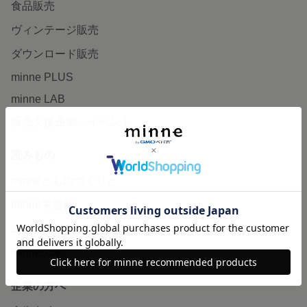
食品販売
ヴィンテージ販売
ダウンロード販売
minne PLUS
minne LAB
販売支援企画・イベント
読みもの
minneとものづくりと
minne学習帖
ニュース
minneの本
企業の方へ