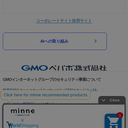
コーポレートサイト
採用サイト
AIへの取り組み
GMOインターネットグループのセキュリティ事業について
世界初総合ネットセキュリティサービス「GMOセキュリティ24」
パスワード漏洩診断
Webサイトリスク診断
セキュリティ相談AIチャットボット
実在証明・盗聴対策
サイバー攻撃対策（GMOサイバーセキュリティ byイエラエ）
サイバー攻撃対策（GMO Flatt Security）
なりすまし対策