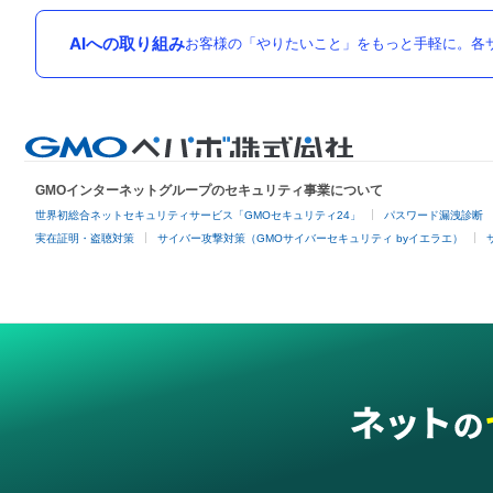
AIへの取り組み
お客様の「やりたいこと」をもっと手軽に。各サ
GMOインターネットグループのセキュリティ事業について
世界初総合ネットセキュリティサービス「GMOセキュリティ24」
パスワード漏洩診断
実在証明・盗聴対策
サイバー攻撃対策（GMOサイバーセキュリティ byイエラエ）