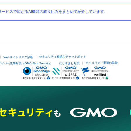
ービスで広がるAI機能の取り組みをまとめて紹介しています。
セキュリティ相談AIチャットボット
Webサイトリスク診断
セキュリティ事業の軌跡
サイバー攻撃対策（GMO Flatt Security）
なりすまし対策