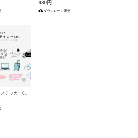
980円
売
ダウンロード販売
【DL】デジタルステッカー01 | 初めてのステッカーset
売