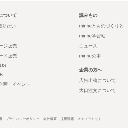
について
読みもの
で売りたい
minneとものづくりと
minne学習帖
ージ販売
ニュース
ード販売
minneの本
LUS
企業の方へ
AB
広告出稿について
企画・イベント
大口注文について
用
プライバシーポリシー
会社概要
採用情報
メディアキット