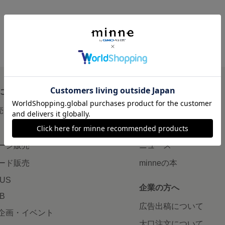
について
読みもの
で売りたい
minneとものづくりと
minne学習帖
ージ販売
ニュース
ード販売
minneの本
LUS
企業の方へ
AB
広告出稿について
企画・イベント
大口注文について