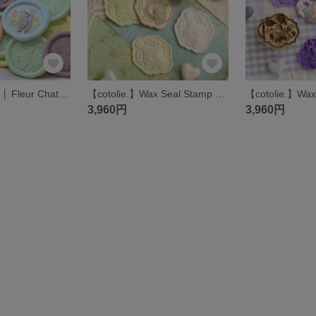
Wax seal stamp │ Fleur Chat【25mm】
【cotolie.】Wax Seal Stamp │ Muguet parfum【32×25mm】
3,960円
3,960円