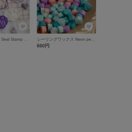
【cotolie.】Wax Seal Stamp │ Violet parfum【27×32mm】
シーリングワックス Neon pearl mix【35g】
660円