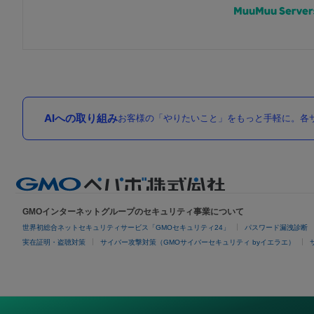
AIへの取り組み
お客様の「やりたいこと」をもっと手軽に。各サ
GMOインターネットグループのセキュリティ事業について
世界初総合ネットセキュリティサービス「GMOセキュリティ24」
パスワード漏洩診断
実在証明・盗聴対策
サイバー攻撃対策（GMOサイバーセキュリティ byイエラエ）