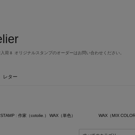
lier
作入荷🌷 オリジナルスタンプのオーダーはお問い合わせください。
レター
2
点
0
点
2
STAMP : 作家（cotolie.）
WAX（単色）
WAX（MIX COLO