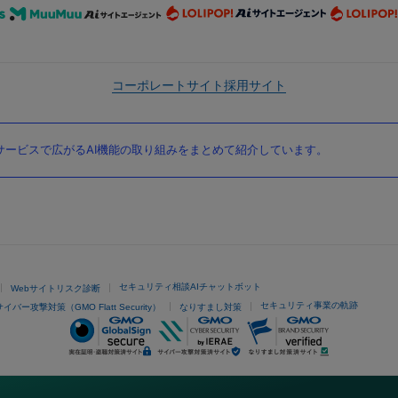
コーポレートサイト
採用サイト
ービスで広がるAI機能の取り組みをまとめて紹介しています。
セキュリティ相談AIチャットボット
Webサイトリスク診断
セキュリティ事業の軌跡
サイバー攻撃対策（GMO Flatt Security）
なりすまし対策