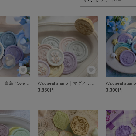
Wax seal stamp │ 白鳥 / Swan【28×24mm】
Wax seal stamp │ マグノリア / Magnolia【28×24mm】
3,850円
3,300円