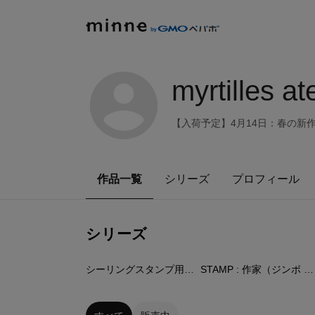
myrtilles ate
【入荷予定】4月14日：春の新
作品一覧
シリーズ
プロフィール
シリーズ
1
点
6
点
シーリングスタンプ用ツール・素材
STAMP : 作家（ジンボ アユミ）