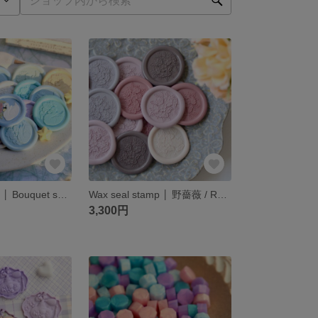
Wax seal stamp │ Bouquet swan【25mm】
Wax seal stamp │ 野薔薇 / Rosa multiflora【25mm】
3,300円