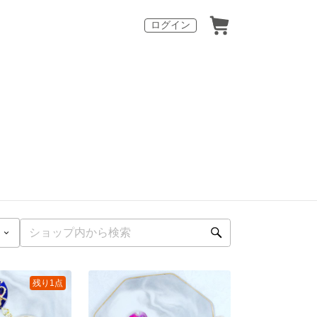
ログイン
残り1点