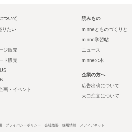
について
読みもの
で売りたい
minneとものづくりと
minne学習帖
ージ販売
ニュース
ード販売
minneの本
LUS
企業の方へ
AB
広告出稿について
企画・イベント
大口注文について
用
プライバシーポリシー
会社概要
採用情報
メディアキット