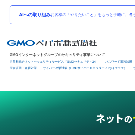
AIへの取り組み
お客様の「やりたいこと」をもっと手軽に。各サ
GMOインターネットグループのセキュリティ事業について
世界初総合ネットセキュリティサービス「GMOセキュリティ24」
パスワード漏洩診断
実在証明・盗聴対策
サイバー攻撃対策（GMOサイバーセキュリティ byイエラエ）