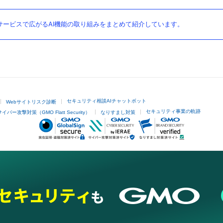
ービスで広がるAI機能の取り組みをまとめて紹介しています。
セキュリティ相談AIチャットボット
Webサイトリスク診断
セキュリティ事業の軌跡
サイバー攻撃対策（GMO Flatt Security）
なりすまし対策