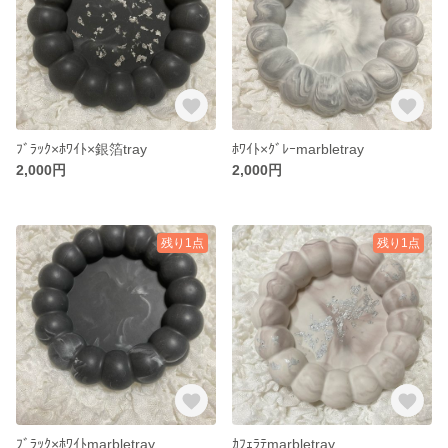
ﾌﾞﾗｯｸ×ﾎﾜｲﾄ×銀箔tray
ﾎﾜｲﾄ×ｸﾞﾚｰmarbletray
2,000円
2,000円
残り1点
残り1点
ﾌﾞﾗｯｸ×ﾎﾜｲﾄmarbletray
ｶﾌｪﾗﾃmarbletray