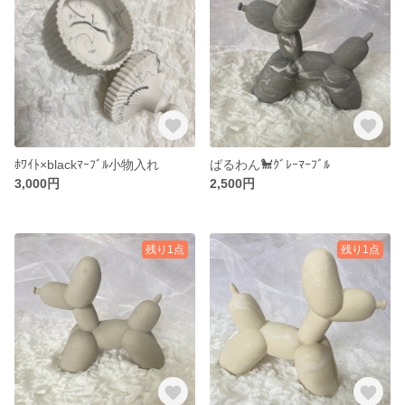
ﾎﾜｲﾄ×blackﾏｰﾌﾞﾙ小物入れ
ばるわん🐩ｸﾞﾚｰﾏｰﾌﾞﾙ
3,000円
2,500円
残り1点
残り1点