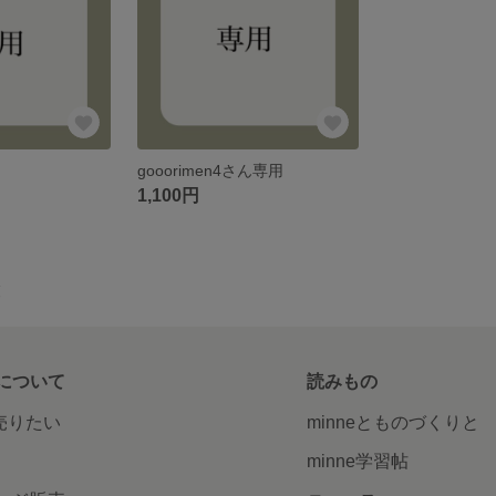
gooorimen4さん専用
1,100円
覧
について
読みもの
で売りたい
minneとものづくりと
minne学習帖