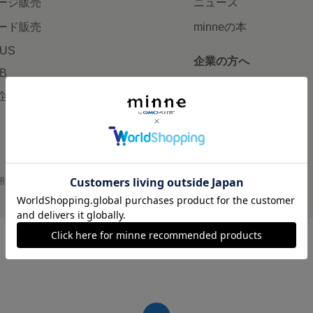
ージ販売
ニュース
ード販売
minneの本
LUS
企業の方へ
AB
広告出稿について
企画・イベント
大口注文について
用
プライバシーポリシー
会社概要
採用情報
メディアキット
©GMO Pepabo, Inc. All rights reserved.