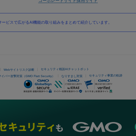
コーポレートサイト
採用サイト
ービスで広がるAI機能の取り組みをまとめて紹介しています。
セキュリティ相談AIチャットボット
Webサイトリスク診断
セキュリティ事業の軌跡
サイバー攻撃対策（GMO Flatt Security）
なりすまし対策