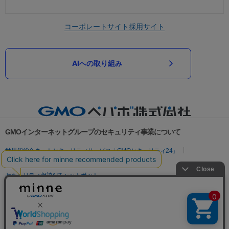
コーポレートサイト
採用サイト
AIへの取り組み
GMOインターネットグループのセキュリティ事業について
世界初総合ネットセキュリティサービス「GMOセキュリティ24」
パスワード漏洩診断
Webサイトリスク診断
セキュリティ相談AIチャットボット
実在証明・盗聴対策
サイバー攻撃対策（GMOサイバーセキュリティ byイエラエ）
サイバー攻撃対策（GMO Flatt Security）
なりすまし対策
セキュリティ事業の軌跡