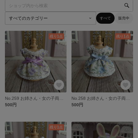
すべて
販売中
残り1点
残り1点
No.259 お姉さん・女の子両用お洋服
No.258 お姉さん・女の子両用お洋服
500円
500円
残り1点