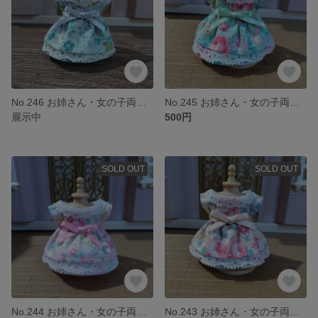
No.246 お姉さん・女の子両用お洋服 「受注製作」
No.245 お姉さん・女の子両用お洋服 「受注製作」
展示中
500円
SOLD OUT
SOLD OUT
No.244 お姉さん・女の子両用お洋服 「受注製作」
No.243 お姉さん・女の子両用お洋服 「受注製作」