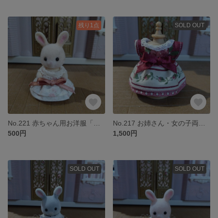
残り1点
SOLD OUT
No.221 赤ちゃん用お洋服「受注製作」
No.217 お姉さん・女の子両用お洋服
500円
1,500円
SOLD OUT
SOLD OUT