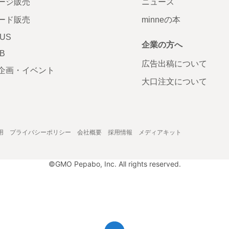
ージ販売
ニュース
ード販売
minneの本
LUS
企業の方へ
AB
広告出稿について
企画・イベント
大口注文について
用
プライバシーポリシー
会社概要
採用情報
メディアキット
©GMO Pepabo, Inc. All rights reserved.