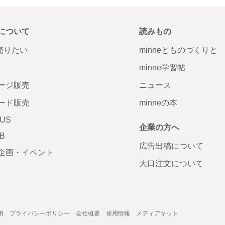
について
読みもの
で売りたい
minneとものづくりと
minne学習帖
ージ販売
ニュース
ード販売
minneの本
LUS
企業の方へ
AB
広告出稿について
企画・イベント
大口注文について
用
プライバシーポリシー
会社概要
採用情報
メディアキット