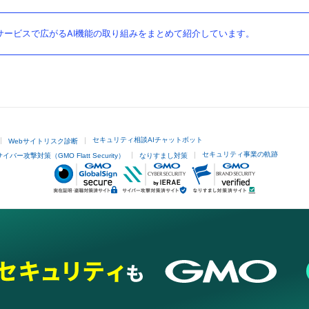
ービスで広がるAI機能の取り組みをまとめて紹介しています。
セキュリティ相談AIチャットボット
Webサイトリスク診断
セキュリティ事業の軌跡
サイバー攻撃対策（GMO Flatt Security）
なりすまし対策