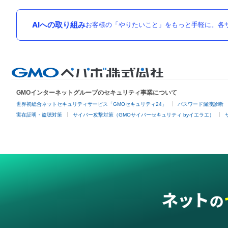
AIへの取り組み
お客様の「やりたいこと」をもっと手軽に。各サ
GMOインターネットグループのセキュリティ事業について
世界初総合ネットセキュリティサービス「GMOセキュリティ24」
パスワード漏洩診断
実在証明・盗聴対策
サイバー攻撃対策（GMOサイバーセキュリティ byイエラエ）