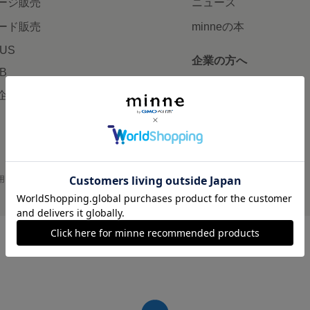
ージ販売
ニュース
ード販売
minneの本
LUS
企業の方へ
AB
広告出稿について
企画・イベント
大口注文について
用
プライバシーポリシー
会社概要
採用情報
メディアキット
©GMO Pepabo, Inc. All rights reserved.