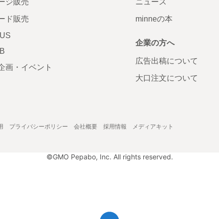
ージ販売
ニュース
ード販売
minneの本
LUS
企業の方へ
AB
広告出稿について
企画・イベント
大口注文について
用
プライバシーポリシー
会社概要
採用情報
メディアキット
©GMO Pepabo, Inc. All rights reserved.