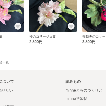

桜のコサージュ🌸
葡萄🍇のコサ
2,800円
3,800円
の作品一覧
について
読みもの
で売りたい
minneとものづくりと
minne学習帖