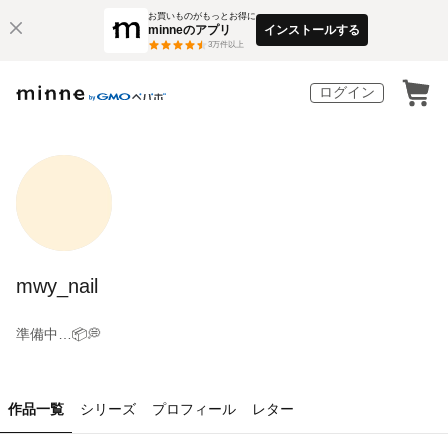
お買いものがもっとお得に
minneのアプリ
インストールする
3
万件以上
ログイン
mwy_nail
準備中…📦💭
作品一覧
シリーズ
プロフィール
レター